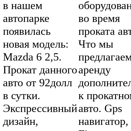
в нашем
оборудова
автопарке
во время
появилась
проката ав
новая модель:
Что мы
Mazda 6 2,5.
предлагаем
Прокат данного
аренду
авто от 92долл
дополните
в сутки.
к прокатн
Экспрессивный
авто. Gps
дизайн,
навигатор,