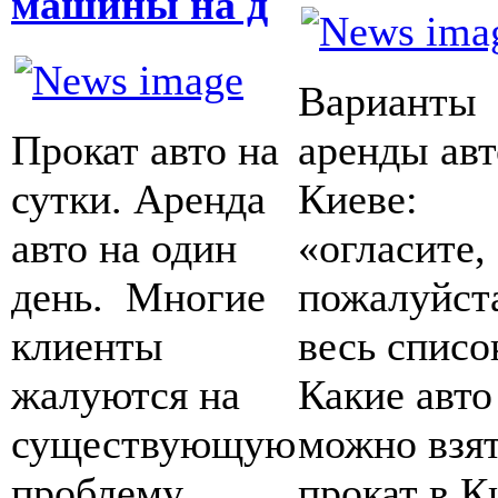
машины на д
Варианты
Прокат авто на
аренды авт
сутки. Аренда
Киеве:
авто на один
«огласите,
день. Многие
пожалуйст
клиенты
весь спис
жалуются на
Какие авто
существующую
можно взят
проблему
прокат в К