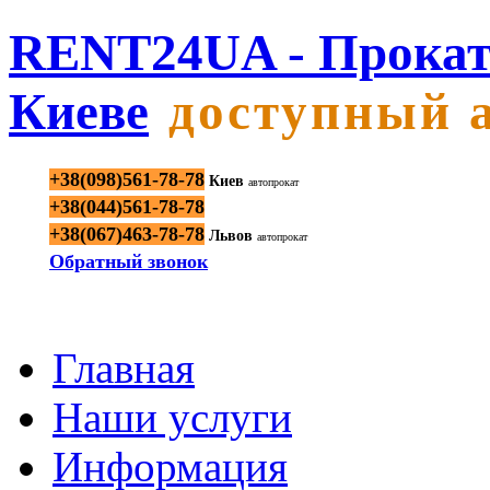
RENT24UA - Прокат
Киеве
доступный 
+38(098)561-78-78
Киев
автопрокат
+38(044)561-78-78
+38(067)463-78-78
Львов
автопрокат
Обратный звонок
Главная
Наши услуги
Информация