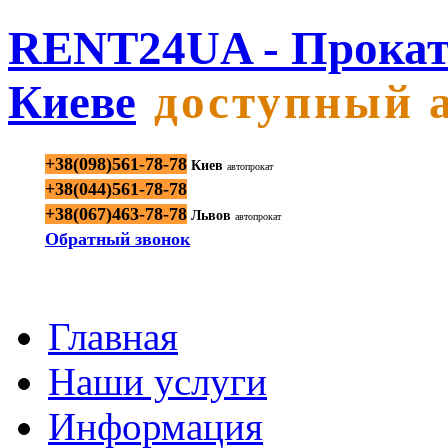
RENT24UA - Прокат
Киеве
доступный 
+38(098)561-78-78
Киев
автопрокат
+38(044)561-78-78
+38(067)463-78-78
Львов
автопрокат
Обратный звонок
Главная
Наши услуги
Информация