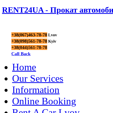
RENT24UA - Прокат автомоби
+38(067)463-78-78
Lvov
+38(098)561-78-78
Kyiv
+38(044)561-78-78
Call Back
Home
Our Services
Information
Online Booking
Rent A Car Lvov