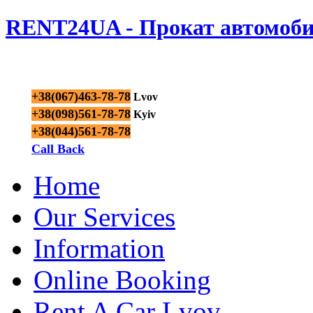
RENT24UA - Прокат автомоби
+38(067)463-78-78
Lvov
+38(098)561-78-78
Kyiv
+38(044)561-78-78
Call Back
Home
Our Services
Information
Online Booking
Rent A Car Lvov