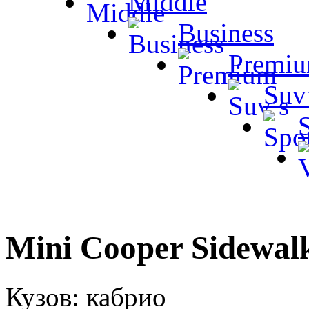
Middle
Business
Premi
Suv
Mini Cooper Sidewal
Кузов: кабрио