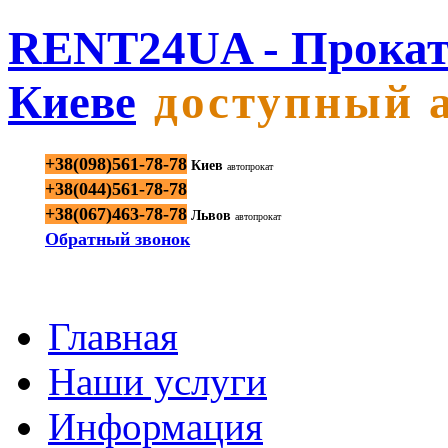
RENT24UA - Прокат
Киеве
доступный 
+38(098)561-78-78
Киев
автопрокат
+38(044)561-78-78
+38(067)463-78-78
Львов
автопрокат
Обратный звонок
Главная
Наши услуги
Информация