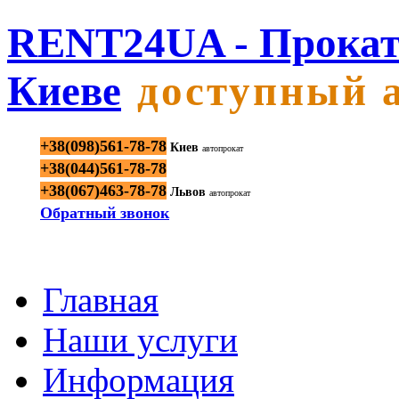
RENT24UA - Прокат
Киеве
доступный 
+38(098)561-78-78
Киев
автопрокат
+38(044)561-78-78
+38(067)463-78-78
Львов
автопрокат
Обратный звонок
Главная
Наши услуги
Информация