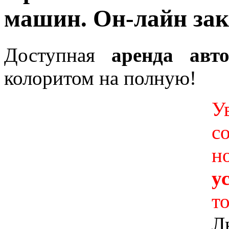
машин. Он-лайн зака
Доступная
аренда авт
колоритом на полную!
У
с
н
у
то
Л