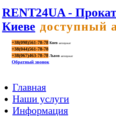
RENT24UA - Прокат
Киеве
доступный 
+38(098)561-78-78
Киев
автопрокат
+38(044)561-78-78
+38(067)463-78-78
Львов
автопрокат
Обратный звонок
Главная
Наши услуги
Информация