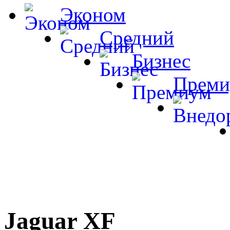
Эконом
Средний
Бизнес
Преми
Jaguar XF